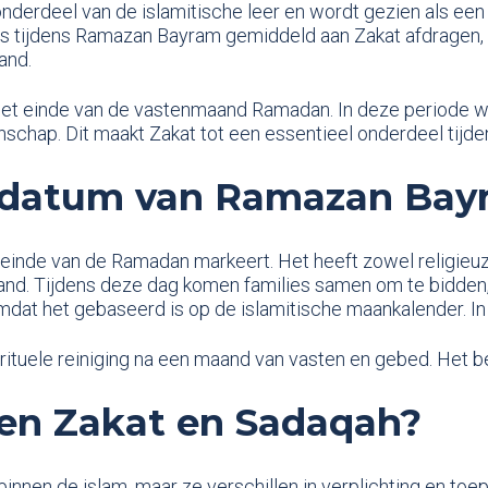
onderdeel van de islamitische leer en wordt gezien als ee
tijdens Ramazan Bayram gemiddeld aan Zakat afdragen, is 
and.
het einde van de vastenmaand Ramadan. In deze periode wo
chap. Dit maakt Zakat tot een essentieel onderdeel tijd
n datum van Ramazan Bay
t einde van de Ramadan markeert. Het heeft zowel religieu
d. Tijdens deze dag komen families samen om te bidden, m
dat het gebaseerd is op de islamitische maankalender. In 
irituele reiniging na een maand van vasten en gebed. Het 
ssen Zakat en Sadaqah?
innen de islam, maar ze verschillen in verplichting en toe