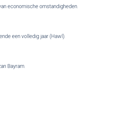
ijk van economische omstandigheden.
nde een volledig jaar (Hawl).
azan Bayram.