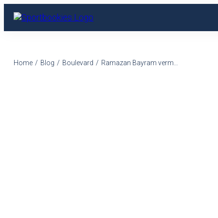
Home
/
Blog
/
Boulevard
/
Ramazan Bayram vermogen en Zakat: financiële verplichtingen