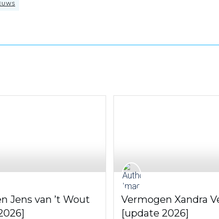
EUWS
 Jens van ’t Wout
Vermogen Xandra V
2026]
[update 2026]