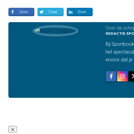
Share
Tweet
Share
Over de schri
REDACTIE SP
Bij Sportbook
het spectacul
ervoor dat je