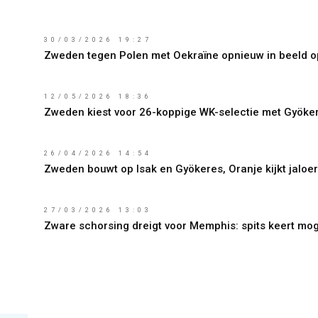
30/03/2026 19:27
Zweden tegen Polen met Oekraïne opnieuw in beeld 
12/05/2026 18:36
Zweden kiest voor 26-koppige WK-selectie met Gyöker
26/04/2026 14:54
Zweden bouwt op Isak en Gyökeres, Oranje kijkt jaloe
27/03/2026 13:03
Zware schorsing dreigt voor Memphis: spits keert moge